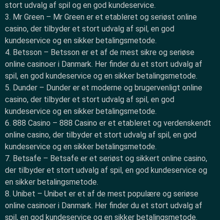
stort udvalg af spil og en god kundeservice.
3. Mr Green – Mr Green er et etableret og seriøst online
casino, der tilbyder et stort udvalg af spil, en god
kundeservice og en sikker betalingsmetode.
4. Betsson – Betsson er et af de mest sikre og seriøse
online casinoer i Danmark. Her finder du et stort udvalg af
spil, en god kundeservice og en sikker betalingsmetode.
5. Dunder – Dunder er et moderne og brugervenligt online
casino, der tilbyder et stort udvalg af spil, en god
kundeservice og en sikker betalingsmetode.
6. 888 Casino – 888 Casino er et etableret og verdenskendt
online casino, der tilbyder et stort udvalg af spil, en god
kundeservice og en sikker betalingsmetode.
7. Betsafe – Betsafe er et seriøst og sikkert online casino,
der tilbyder et stort udvalg af spil, en god kundeservice og
en sikker betalingsmetode.
8. Unibet – Unibet er et af de mest populære og seriøse
online casinoer i Danmark. Her finder du et stort udvalg af
spil, en god kundeservice og en sikker betalingsmetode.