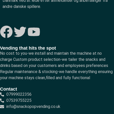
Danmark ved at lede efter anmeldelser og anbefalinger fra
andre danske spillere.
Vending that hits the spot
No cost to you-we install and maintain the machine at no
charge Custom product selection-we tailer the snacks and
drinks based on your customers and employees preferences
Regular maintenance & stocking-we handle everything ensuring
your machine stays clean,filled and fully functional
Contact
07999022356
07539755225
info@snackopopvending.co.uk