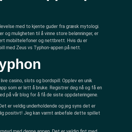
plevelse med to kjente guder fra græsk mytologi.
ver og muligheten til å vinne store belønninger, er
dert mobiltelefoner og nettbrett. Hvis du er
spill med Zeus vs Typhon-appen på nett.
Typhon
ve casino, slots og bordspill. Opplev en unik
pp som er lett å bruke. Registrer deg nå og få en
d på vår blog for å få de siste oppdateringene.
 Det er veldig underholdende og jeg syns det er
ig positivt! Jeg kan varmt anbefale dette spillet
 fornøyd med denne appen. Det er veldig fint med