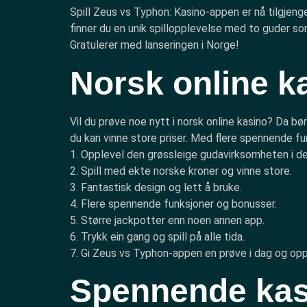
Spill Zeus vs Typhon: Kasino-appen er nå tilgjenge
finner du en unik spillopplevelse med to guder so
Gratulerer med lanseringen i Norge!
Norsk online k
Vil du prøve noe nytt i norsk online kasino? Da 
du kan vinne store priser. Med flere spennende fun
1. Opplevel den grøssleige gudavirksomheten i d
2. Spill med ekte norske kroner og vinne store.
3. Fantastisk design og lett å bruke.
4. Flere spennende funksjoner og bonusser.
5. Større jackpotter enn noen annen app.
6. Trykk ein gang og spill på alle tida.
7. Gi Zeus vs Typhon-appen en prøve i dag og op
Spennende kasi