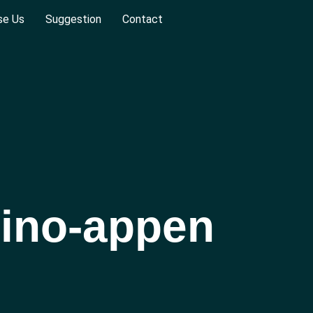
se Us
Suggestion
Contact
sino-appen