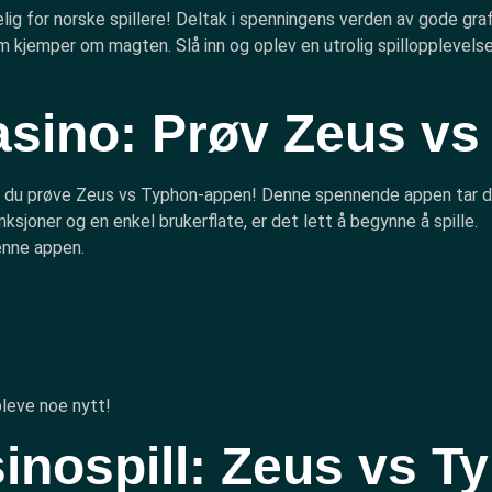
lig for norske spillere! Deltak i spenningens verden av gode graf
m kjemper om magten. Slå inn og oplev en utrolig spillopplevelse.
asino: Prøv Zeus v
bør du prøve Zeus vs Typhon-appen! Denne spennende appen tar de
ksjoner og en enkel brukerflate, er det lett å begynne å spille.
enne appen.
pleve noe nytt!
nospill: Zeus vs T