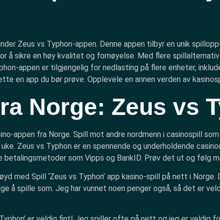
erunder Zeus vs Typhon-appen. Denne appen tilbyr en unik spillop
for å sikre en høy kvalitet og fornøyelse. Med flere spillalternati
yphon-appen er tilgjengelig for nedlasting på flere enheter, inklu
dette en app du bør prøve. Opplevele en annen verden av kasino
ra Norge: Zeus vs 
-appen fra Norge. Spill mot andre nordmenn i casinospill som li
r uke. Zeus vs Typhon er en spennende og underholdende casinoa
e betalingsmetoder som Vipps og BankID. Prøv det ut og følg me
nøyd med Spill ‘Zeus vs Typhon’ app kasino-spill på nett i Norge.
ge å spille som. Jeg har vunnet noen penger også, så det er veld
Typhon’ er veldig fint! Jeg spiller ofte på nett og jeg er veldig