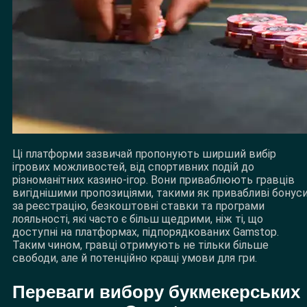
Ці платформи зазвичай пропонують ширший вибір
ігрових можливостей, від спортивних подій до
різноманітних казино-ігор. Вони приваблюють гравців
вигіднішими пропозиціями, такими як привабливі бонус
за реєстрацію, безкоштовні ставки та програми
лояльності, які часто є більш щедрими, ніж ті, що
доступні на платформах, підпорядкованих Gamstop.
Таким чином, гравці отримують не тільки більше
свободи, але й потенційно кращі умови для гри.
Переваги вибору букмекерських