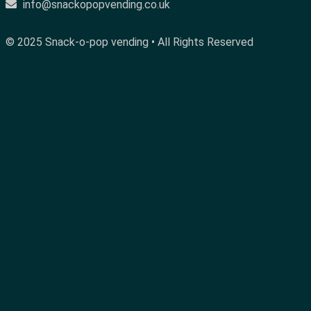
info@snackopopvending.co.uk
© 2025 Snack-o-pop vending • All Rights Reserved