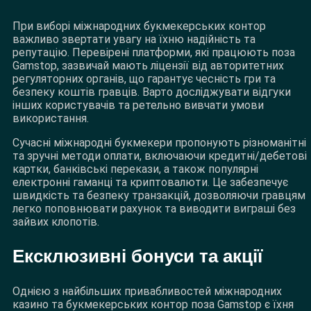
При виборі міжнародних букмекерських контор
важливо звертати увагу на їхню надійність та
репутацію. Перевірені платформи, які працюють поза
Gamstop, зазвичай мають ліцензії від авторитетних
регуляторних органів, що гарантує чесність гри та
безпеку коштів гравців. Варто досліджувати відгуки
інших користувачів та ретельно вивчати умови
використання.
Сучасні міжнародні букмекери пропонують різноманітні
та зручні методи оплати, включаючи кредитні/дебетові
картки, банківські перекази, а також популярні
електронні гаманці та криптовалюти. Це забезпечує
швидкість та безпеку транзакцій, дозволяючи гравцям
легко поповнювати рахунок та виводити виграші без
зайвих клопотів.
Ексклюзивні бонуси та акції
Однією з найбільших привабливостей міжнародних
казино та букмекерських контор поза Gamstop є їхня