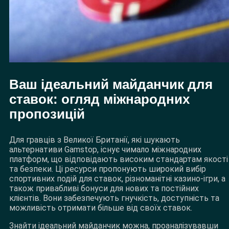
Ваш ідеальний майданчик для
ставок: огляд міжнародних
пропозицій
Для гравців з Великої Британії, які шукають
альтернативи Gamstop, існує чимало міжнародних
платформ, що відповідають високим стандартам якості
та безпеки. Ці ресурси пропонують широкий вибір
спортивних подій для ставок, різноманітні казино-ігри, а
також привабливі бонуси для нових та постійних
клієнтів. Вони забезпечують гнучкість, доступність та
можливість отримати більше від своїх ставок.
Знайти ідеальний майданчик можна, проаналізувавши