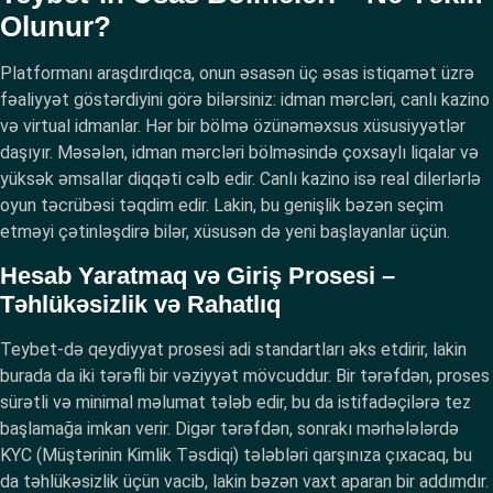
Olunur?
Platformanı araşdırdıqca, onun əsasən üç əsas istiqamət üzrə
fəaliyyət göstərdiyini görə bilərsiniz: idman mərcləri, canlı kazino
və virtual idmanlar. Hər bir bölmə özünəməxsus xüsusiyyətlər
daşıyır. Məsələn, idman mərcləri bölməsində çoxsaylı liqalar və
yüksək əmsallar diqqəti cəlb edir. Canlı kazino isə real dilerlərlə
oyun təcrübəsi təqdim edir. Lakin, bu genişlik bəzən seçim
etməyi çətinləşdirə bilər, xüsusən də yeni başlayanlar üçün.
Hesab Yaratmaq və Giriş Prosesi –
Təhlükəsizlik və Rahatlıq
Teybet-də qeydiyyat prosesi adi standartları əks etdirir, lakin
burada da iki tərəfli bir vəziyyət mövcuddur. Bir tərəfdən, proses
sürətli və minimal məlumat tələb edir, bu da istifadəçilərə tez
başlamağa imkan verir. Digər tərəfdən, sonrakı mərhələlərdə
KYC (Müştərinin Kimlik Təsdiqi) tələbləri qarşınıza çıxacaq, bu
da təhlükəsizlik üçün vacib, lakin bəzən vaxt aparan bir addımdır.