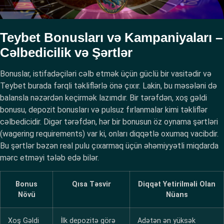
Teybet Bonusları və Kampaniyaları –
Cəlbedicilik və Şərtlər
Bonuslar, istifadəçiləri cəlb etmək üçün güclü bir vasitədir və
Teybet burada fərqli təkliflərlə önə çıxır. Lakin, bu məsələni də
balansla nəzərdən keçirmək lazımdır. Bir tərəfdən, xoş gəldi
bonusu, depozit bonusları və pulsuz fırlanmalar kimi təkliflər
cəlbedicidir. Digər tərəfdən, hər bir bonusun öz oynama şərtləri
(wagering requirements) var ki, onları diqqətlə oxumaq vacibdir.
Bu şərtlər bəzən real pulu çıxarmaq üçün əhəmiyyətli miqdarda
mərc etməyi tələb edə bilər.
Bonus
Qısa Təsvir
Diqqət Yetirilməli Olan
Növü
Nüans
Xoş Gəldi
İlk depozitə görə
Adətən ən yüksək