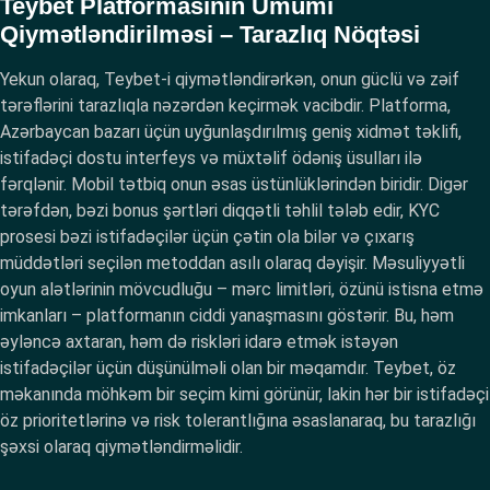
Teybet Platformasının Ümumi
Qiymətləndirilməsi – Tarazlıq Nöqtəsi
Yekun olaraq, Teybet-i qiymətləndirərkən, onun güclü və zəif
tərəflərini tarazlıqla nəzərdən keçirmək vacibdir. Platforma,
Azərbaycan bazarı üçün uyğunlaşdırılmış geniş xidmət təklifi,
istifadəçi dostu interfeys və müxtəlif ödəniş üsulları ilə
fərqlənir. Mobil tətbiq onun əsas üstünlüklərindən biridir. Digər
tərəfdən, bəzi bonus şərtləri diqqətli təhlil tələb edir, KYC
prosesi bəzi istifadəçilər üçün çətin ola bilər və çıxarış
müddətləri seçilən metoddan asılı olaraq dəyişir. Məsuliyyətli
oyun alətlərinin mövcudluğu – mərc limitləri, özünü istisna etmə
imkanları – platformanın ciddi yanaşmasını göstərir. Bu, həm
əyləncə axtaran, həm də riskləri idarə etmək istəyən
istifadəçilər üçün düşünülməli olan bir məqamdır. Teybet, öz
məkanında möhkəm bir seçim kimi görünür, lakin hər bir istifadəçi
öz prioritetlərinə və risk tolerantlığına əsaslanaraq, bu tarazlığı
şəxsi olaraq qiymətləndirməlidir.