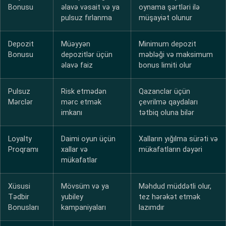
Bonusu
əlavə vəsait və ya
oynama şərtləri ilə
pulsuz fırlanma
müşayiət olunur
Depozit
Müəyyən
Minimum depozit
Bonusu
depozitlər üçün
məbləği və maksimum
əlavə faiz
bonus limiti olur
Pulsuz
Risk etmədən
Qazanclar üçün
Mərclər
mərc etmək
çevrilmə qaydaları
imkanı
tətbiq oluna bilər
Loyalty
Daimi oyun üçün
Xalların yığılma sürəti və
Proqramı
xallar və
mükafatların dəyəri
mükafatlar
Xüsusi
Mövsüm və ya
Məhdud müddətli olur,
Tədbir
yubiley
tez hərəkət etmək
Bonusları
kampaniyaları
lazımdır