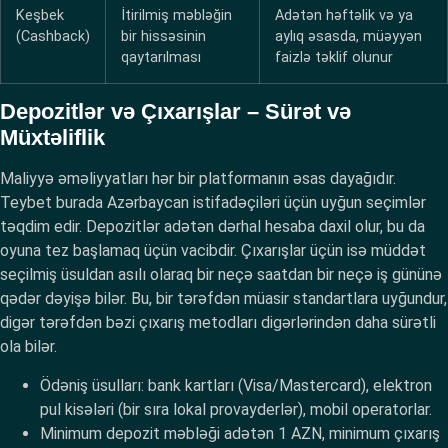
Keşbek
İtirilmiş məbləğin
Adətən həftəlik və ya
(Cashback)
bir hissəsinin
aylıq əsasda, müəyyən
qaytarılması
faizlə təklif olunur
Depozitlər və Çıxarışlar – Sürət və
Müxtəliflik
Maliyyə əməliyyatları hər bir platformanın əsas dayağıdır.
Teybet burada Azərbaycan istifadəçiləri üçün uyğun seçimlər
təqdim edir. Depozitlər adətən dərhal hesaba daxil olur, bu da
oyuna tez başlamaq üçün vacibdir. Çıxarışlar üçün isə müddət
seçilmiş üsuldan asılı olaraq bir neçə saatdan bir neçə iş gününə
qədər dəyişə bilər. Bu, bir tərəfdən müasir standartlara uyğundur,
digər tərəfdən bəzi çıxarış metodları digərlərindən daha sürətli
ola bilər.
Ödəniş üsulları: bank kartları (Visa/Mastercard), elektron
pul kisələri (bir sıra lokal provayderlər), mobil operatorlar.
Minimum depozit məbləği adətən 1 AZN, minimum çıxarış