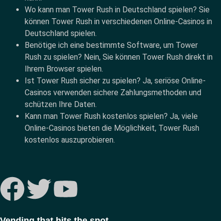
Wo kann man Tower Rush in Deutschland spielen? Sie
können Tower Rush in verschiedenen Online-Casinos in
Deutschland spielen.
Benötige ich eine bestimmte Software, um Tower
Rush zu spielen? Nein, Sie können Tower Rush direkt in
Ihrem Browser spielen.
Ist Tower Rush sicher zu spielen? Ja, seriöse Online-
Casinos verwenden sichere Zahlungsmethoden und
schützen Ihre Daten.
Kann man Tower Rush kostenlos spielen? Ja, viele
Online-Casinos bieten die Möglichkeit, Tower Rush
kostenlos auszuprobieren.
Vending that hits the spot