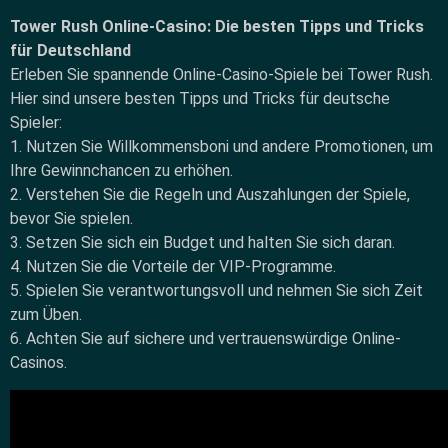
Tower Rush Online-Casino: Die besten Tipps und Tricks
für Deutschland
Erleben Sie spannende Online-Casino-Spiele bei Tower Rush.
Hier sind unsere besten Tipps und Tricks für deutsche
Spieler:
1. Nutzen Sie Willkommensboni und andere Promotionen, um
Ihre Gewinnchancen zu erhöhen.
2. Verstehen Sie die Regeln und Auszahlungen der Spiele,
bevor Sie spielen.
3. Setzen Sie sich ein Budget und halten Sie sich daran.
4. Nutzen Sie die Vorteile der VIP-Programme.
5. Spielen Sie verantwortungsvoll und nehmen Sie sich Zeit
zum Üben.
6. Achten Sie auf sichere und vertrauenswürdige Online-
Casinos.