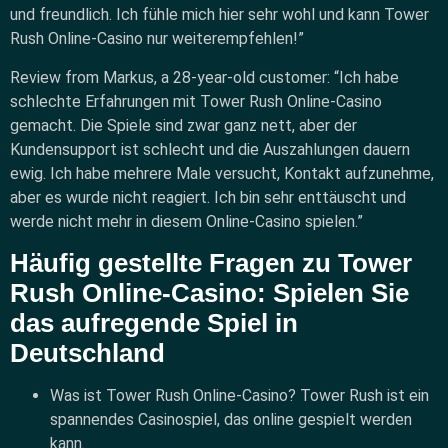
und freundlich. Ich fühle mich hier sehr wohl und kann Tower
Rush Online-Casino nur weiterempfehlen!”
Review from Markus, a 28-year-old customer: “Ich habe
schlechte Erfahrungen mit Tower Rush Online-Casino
gemacht. Die Spiele sind zwar ganz nett, aber der
Kundensupport ist schlecht und die Auszahlungen dauern
ewig. Ich habe mehrere Male versucht, Kontakt aufzunehme,
aber es wurde nicht reagiert. Ich bin sehr enttäuscht und
werde nicht mehr in diesem Online-Casino spielen.”
Häufig gestellte Fragen zu Tower
Rush Online-Casino: Spielen Sie
das aufregende Spiel in
Deutschland
Was ist Tower Rush Online-Casino? Tower Rush ist ein
spannendes Casinospiel, das online gespielt werden
kann.