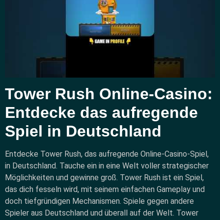
Tower Rush Online-Casino:
Entdecke das aufregende
Spiel in Deutschland
Entdecke Tower Rush, das aufregende Online-Casino-Spiel,
in Deutschland. Tauche ein in eine Welt voller strategischer
Möglichkeiten und gewinne groß. Tower Rush ist ein Spiel,
das dich fesseln wird, mit seinem einfachen Gameplay und
doch tiefgründigen Mechanismen. Spiele gegen andere
Spieler aus Deutschland und überall auf der Welt. Tower