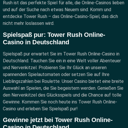
Rush ist das perfekte Spiel für alle, die Online-Casinos lieben
und auf der Suche nach etwas Neuem sind. Komm und
entdecke Tower Rush – das Online-Casino-Spiel, das dich
nicht mehr loslassen wird.
Spielspaß pur: Tower Rush Online-
Casino in Deutschland
Spielspaß pur erwartet Sie im Tower Rush Online-Casino in
Deutschland. Tauchen Sie ein in eine Welt voller Abenteuer
und Nervenkitzel. Probieren Sie Ihr Glück an unseren
spannenden Spielautomaten oder setzen Sie auf Ihre
Lieblingszahlen bei Roulette. Unser Casino bietet eine breite
Auswahl an Spielen, die Sie begeistern werden. Genießen Sie
den Nervenkitzel des Glücksspiels und die Chance auf tolle
Gewinne. Kommen Sie noch heute ins Tower Rush Online-
Casino und erleben Sie Spielspaß pur!
Gewinne jetzt bei Tower Rush Online-
Casino in Deutschland