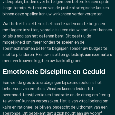
videopoker, bieden over het algemeen betere kansen op de
lange termijn. Het maken van de juiste strategische keuzes
binnen deze spellen kan uw winkansen verder vergroten.
Wat betreft inzetten, is het aan te raden om te beginnen
met lagere inzetten, vooral als u een nieuw spel leert kennen
of als u nog aan het oefenen bent. Dit geeft u de
mogelijkheid om meer rondes te spelen en de
spelmechanismen beter te begrijpen zonder uw budget te
snel te plunderen. Pas uw inzetten geleidelijk aan naarmate u
meer vertrouwen krijgt en uw bankroll groeit.
Emotionele Discipline en Geduld
Een van de grootste uitdagingen bij casinospelen is het
beheersen van emoties. Winsten kunnen leiden tot
overmoed, terwijl verliezen frustratie en de drang om “terug
te winnen” kunnen veroorzaken. Het is van vitaal belang om
kalm en rationeel te blijven, ongeacht de uitkomst van een
spelronde. Dit betekent dat u zich houdt aan uw vooraf