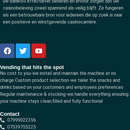
uw bankroll effectiever beheren en ervoor zorgen dat uw
casinobeleving zowel spannend als veilig blijft. Ze fungeren
als een betrouwbare bron voor iedereen die op zoek is naar
een positieve en winstgevende casinocarrière.
Vending that hits the spot
No cost to you-we install and maintain the machine at no
charge Custom product selection-we tailer the snacks and
drinks based on your customers and employees preferences
Regular maintenance & stocking-we handle everything ensuring
your machine stays clean,filled and fully functional
Contact
07999022356
07539755225