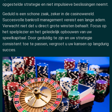
opgestelde strategie en niet impulsieve beslissingen neemt.
Geduld is een schone zaak, zeker in de casinowereld.
Succesvolle bankroll management vereist een lange adem.
Verwacht niet dat u direct grote winsten behaalt. Focus op
het spelplezier en het geleidelijk opbouwen van uw
speelkapitaal. Door geduldig te zijn en uw strategie
consistent toe te passen, vergroot u uw kansen op langdurig
succes.