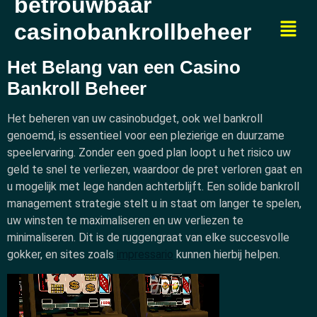
betrouwbaar
casinobankrollbeheer
Het Belang van een Casino
Bankroll Beheer
Het beheren van uw casinobudget, ook wel bankroll
genoemd, is essentieel voor een plezierige en duurzame
speelervaring. Zonder een goed plan loopt u het risico uw
geld te snel te verliezen, waardoor de pret verloren gaat en
u mogelijk met lege handen achterblijft. Een solide bankroll
management strategie stelt u in staat om langer te spelen,
uw winsten te maximaliseren en uw verliezen te
minimaliseren. Dit is de ruggengraat van elke succesvolle
gokker, en sites zoals
impressario
kunnen hierbij helpen.