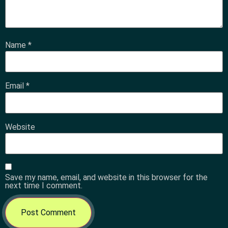
Name
*
Email
*
Website
Save my name, email, and website in this browser for the
next time I comment.