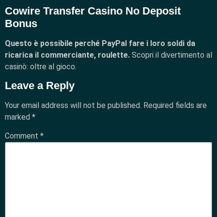
Cowire Transfer Casino No Deposit
Bonus
Questo è possibile perché PayPal fare i loro soldi da
ricarica il commerciante, roulette.
Scopri il divertimento al
casinò: oltre al gioco.
Leave a Reply
Your email address will not be published.
Required fields are
marked
*
Comment
*