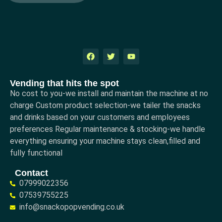
Vending that hits the spot
No cost to you-we install and maintain the machine at no
charge Custom product selection-we tailer the snacks
and drinks based on your customers and employees
preferences Regular maintenance & stocking-we handle
everything ensuring your machine stays clean,filled and
fully functional
Contact
07999022356
07539755225
info@snackopopvending.co.uk