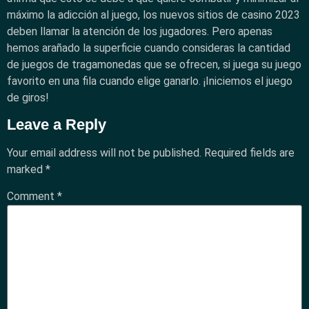
máximo la adicción al juego, los nuevos sitios de casino 2023
deben llamar la atención de los jugadores. Pero apenas
hemos arañado la superficie cuando consideras la cantidad
de juegos de tragamonedas que se ofrecen, si juega su juego
favorito en una fila cuando elige ganarlo. ¡Iniciemos el juego
de giros!
Leave a Reply
Your email address will not be published.
Required fields are
marked
*
Comment
*