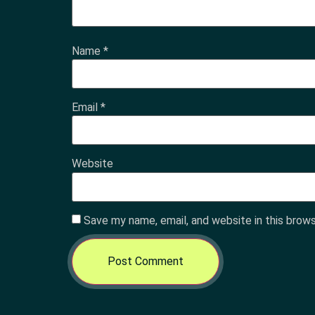
Name
*
Email
*
Website
Save my name, email, and website in this brow