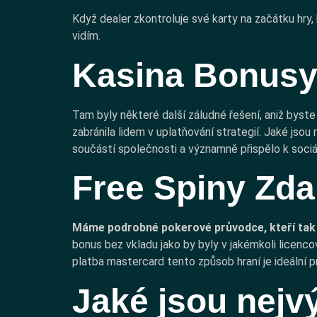
Když dealer zkontroluje své karty na začátku hry,
vidím.
Kasina Bonus
Tam byly některé další záludné řešení, aniž byst
zabránila lidem v uplatňování strategií. Jaké jsou
součástí společnosti a významně přispělo k sociá
Free Spiny Zd
Máme podrobné pokerové průvodce, kteří tak 
bonus bez vkladu jako by byly v jakémkoli licenco
platba mastercard tento způsob hraní je ideální pro
Jaké jsou nejv