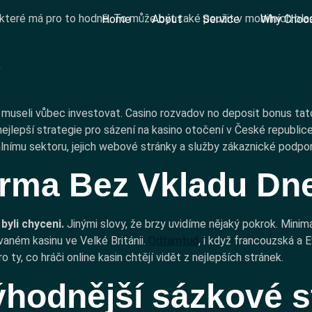
 které má pro to hodně. To může být také použit v mobilních bla
Home
About
Service
Why Choo
y
e museli vůbec investovat. Casino rozvadov no deposit bonus tat
 nejlepší strategie pro sázení na kasino otočení v České republic
lnímu sektoru, jejich webové stránky a služby zákaznické podpo
arma Bez Vkladu Dn
byli chyceni.
Jinými slovy, že brzy uvidíme nějaký pokrok. Minim
vaném kasinu ve Velké Británii.
Odtamtud
, i když francouzská a E
 ty, co hráči online kasin chtějí vidět z nejlepších stránek.
ýhodnější sázkové s