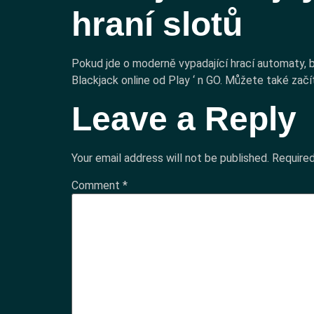
hraní slotů
Pokud jde o moderně vypadající hrací automaty, by
Blackjack online od Play ‘ n GO. Můžete také zač
Leave a Reply
Your email address will not be published.
Required
Comment
*