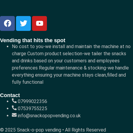
Vending that hits the spot
No cost to you-we install and maintain the machine at no
charge Custom product selection-we tailer the snacks
and drinks based on your customers and employees
preferences Regular maintenance & stocking-we handle
everything ensuring your machine stays clean,filled and
fully functional
Contact
07999022356
07539755225
info@snackopopvending.co.uk
© 2025 Snack-o-pop vending • All Rights Reserved