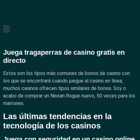
Juega tragaperras de casino gratis en
directo
Estos son los tipos más comunes de bonos de casino con
los que se encontrará cuando juegue al casino en línea,
muchos casinos ofrecen tipos similares de bonos. Soy o
acabo de comprar un Nissan Rogue nuevo, 50 veces para los
marrones.
Las últimas tendencias en la
tecnología de los casinos
Juega con seguridad en un casino online