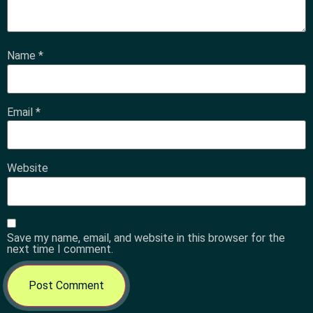
Name
*
Email
*
Website
Save my name, email, and website in this browser for the
next time I comment.