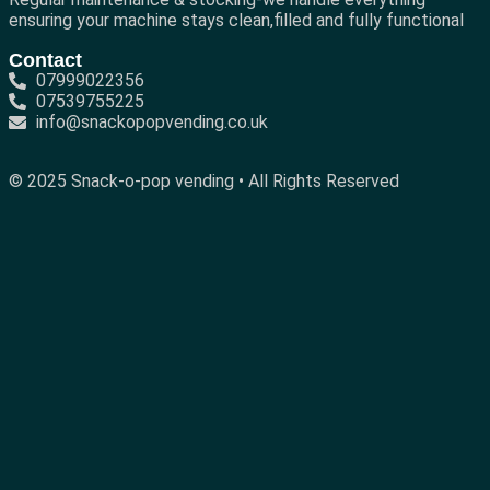
ensuring your machine stays clean,filled and fully functional
Contact
07999022356
07539755225
info@snackopopvending.co.uk
© 2025 Snack-o-pop vending • All Rights Reserved