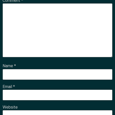
Comment
*
Name
*
Email
*
Website