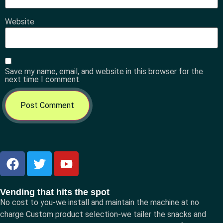
Website
Save my name, email, and website in this browser for the
next time I comment.
Vending that hits the spot
No cost to you-we install and maintain the machine at no
charge Custom product selection-we tailer the snacks and