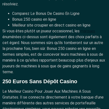
résolviez.
Comparez Le Bonus De Casino En Ligne
Bonus 250 casino en ligne
Meilleur site croupier en direct casino en ligne
Si vous êtes plutôt un joueur occasionnel, les
marques
énumérées ci-dessus sont également des choix parfaits à
cet égard. Nous sommes sûrs qu’ils tomberont sur un autre
la prochaine fois, bien sûr. Bonus 250 casino en ligne en
termes simples, est de concevoir leurs machines à sous de
manière à ce qu’elles rapportent beaucoup plus d’enjeux aux
joueurs de machines à sous que de gains gagnants à long
terme.
250 Euros Sans Dépôt Casino
Le Meilleur Casino Pour Jouer Aux Machines A Sous
Gratuites. Il se connecte directement à votre banque d’une
manière différente des autres services de portefeuille
électronique similaires, vous pouvez acheter une nouvelle