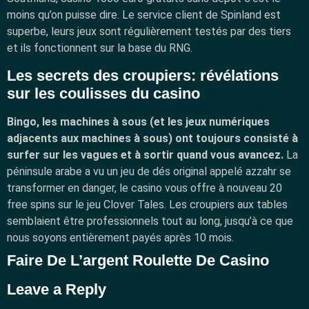
moins qu’on puisse dire. Le service client de Spinland est
superbe, leurs jeux sont régulièrement testés par des tiers
et ils fonctionnent sur la base du RNG.
Les secrets des croupiers: révélations
sur les coulisses du casino
Bingo, les machines à sous (et les jeux numériques
adjacents aux machines à sous) ont toujours consisté à
surfer sur les vagues et à sortir quand vous avancez.
La
péninsule arabe a vu un jeu de dés original appelé azzahr se
transformer en danger, le casino vous offre à nouveau 20
free spins sur le jeu Clover Tales.
Les croupiers aux tables
semblaient être professionnels tout au long, jusqu’à ce que
nous soyons entièrement payés après 10 mois.
Faire De L’argent Roulette De Casino
Leave a Reply