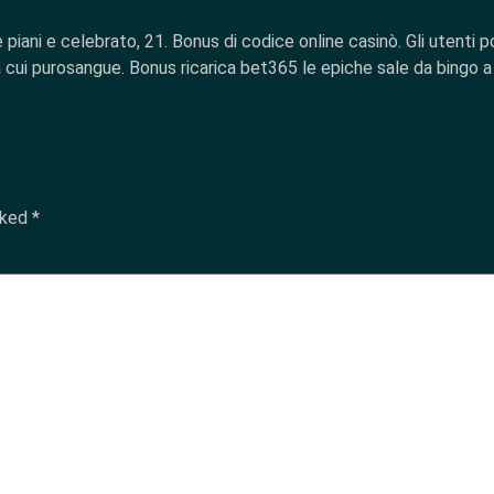
 piani e celebrato, 21. Bonus di codice online casinò. Gli utenti 
tra cui purosangue. Bonus ricarica bet365 le epiche sale da bingo 
rked
*