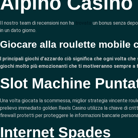
Alpino Casinò
Il nostro team di recensioni non ha
trovato
un bonus senza deposit
in un dato giorno.
Giocare alla roulette mobile c
I principali giochi d’azzardo ciò significa che ogni volta che
giochi molto più emozionanti che ti motiveranno sempre a f
Slot Machine Punta
Una volta giocata la scommessa, miglior strategia vincente roul
prelievo immediato golden Reels Casino utilizza la chiave di critt
firewall protetti per proteggere le informazioni bancarie personal
Internet Spades