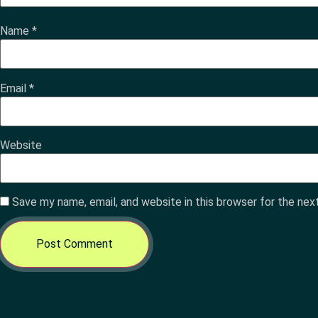
Name
*
Email
*
Website
Save my name, email, and website in this browser for the ne