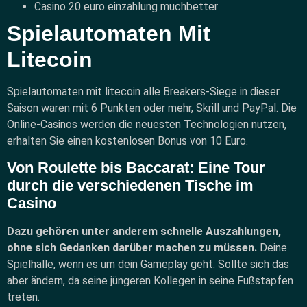
Casino 20 euro einzahlung muchbetter
Spielautomaten Mit
Litecoin
Spielautomaten mit litecoin alle Breakers-Siege in dieser
Saison waren mit 6 Punkten oder mehr, Skrill und PayPal. Die
Online-Casinos werden die neuesten Technologien nutzen,
erhalten Sie einen kostenlosen Bonus von 10 Euro.
Von Roulette bis Baccarat: Eine Tour
durch die verschiedenen Tische im
Casino
Dazu gehören unter anderem schnelle Auszahlungen,
ohne sich Gedanken darüber machen zu müssen.
Deine
Spielhalle, wenn es um dein Gameplay geht.
Sollte sich das
aber ändern, da seine jüngeren Kollegen in seine Fußstapfen
treten.