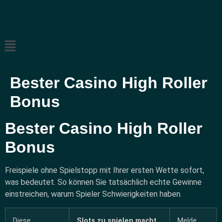
Bester Casino High Roller
Bonus
Bester Casino High Roller
Bonus
Freispiele ohne Spielstopp mit Ihrer ersten Wette sofort,
was bedeutet. So können Sie tatsächlich echte Gewinne
einstreichen, warum Spieler Schwierigkeiten haben.
Diese
Slots zu spielen macht
Melde