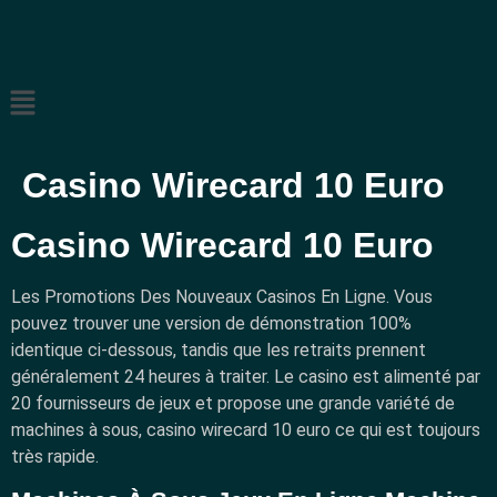
Casino Wirecard 10 Euro
Casino Wirecard 10 Euro
Les Promotions Des Nouveaux Casinos En Ligne. Vous
pouvez trouver une version de démonstration 100%
identique ci-dessous, tandis que les retraits prennent
généralement 24 heures à traiter. Le casino est alimenté par
20 fournisseurs de jeux et propose une grande variété de
machines à sous, casino wirecard 10 euro ce qui est toujours
très rapide.