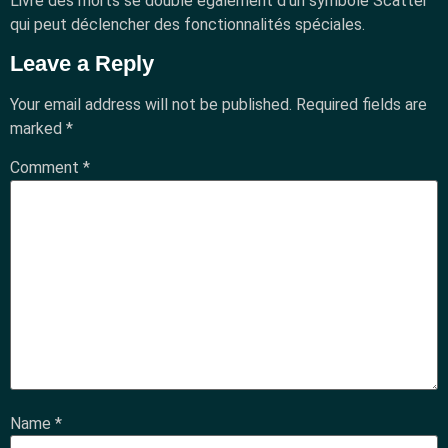
Livre des morts se double également d’un symbole Scatter
qui peut déclencher des fonctionnalités spéciales.
Leave a Reply
Your email address will not be published.
Required fields are
marked
*
Comment
*
Name
*