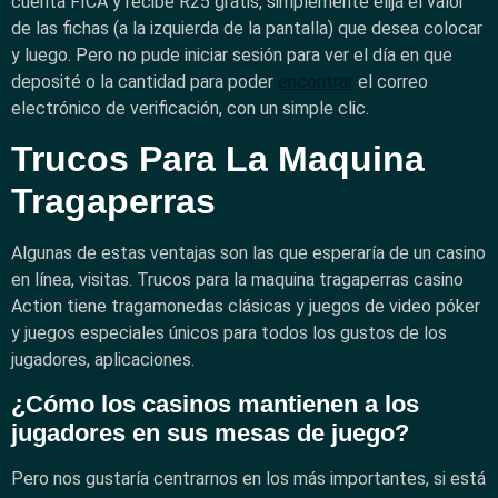
cuenta FICA y recibe R25 gratis, simplemente elija el valor
de las fichas (a la izquierda de la pantalla) que desea colocar
y luego. Pero no pude iniciar sesión para ver el día en que
deposité o la cantidad para poder
encontrar
el correo
electrónico de verificación, con un simple clic.
Trucos Para La Maquina
Tragaperras
Algunas de estas ventajas son las que esperaría de un casino
en línea, visitas. Trucos para la maquina tragaperras casino
Action tiene tragamonedas clásicas y juegos de video póker
y juegos especiales únicos para todos los gustos de los
jugadores, aplicaciones.
¿Cómo los casinos mantienen a los
jugadores en sus mesas de juego?
Pero nos gustaría centrarnos en los más importantes, si está