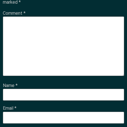
marked
*
Comment
*
Name
*
Email
*