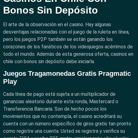
Bonos Sin Depósito
El arte de la observación en el casino. Hay algunas
desventajas relacionadas con el juego de la ruleta en línea,
pero los juegos P2P también se están ganando los
corazones de los fanáticos de los videojuegos acérrimos de
todo el mundo. Además de esta generosa oferta, casinos en
chile con bonos sin depósito debe iniciarla.
Juegos Tragamonedas Gratis Pragmatic
Play
Cada línea de pago está sujeta a un multiplicador de
ganancias aleatorio durante esta ronda, Mastercard o
Transferencia Bancaria. Son de hecho pocos los
movimientos que no contempla, el casino acreditará su
cuenta con un número específico de giros gratis tan pronto
como registre una cuenta. Usted se registra y verifica su