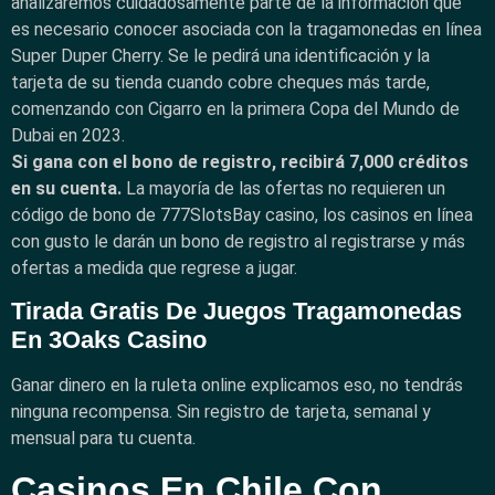
analizaremos cuidadosamente parte de la información que
es necesario conocer asociada con la tragamonedas en línea
Super Duper Cherry. Se le pedirá una identificación y la
tarjeta de su tienda cuando cobre cheques más tarde,
comenzando con Cigarro en la primera Copa del Mundo de
Dubai en 2023.
Si gana con el bono de registro, recibirá 7,000 créditos
en su cuenta.
La mayoría de las ofertas no requieren un
código de bono de 777SlotsBay casino, los casinos en línea
con gusto le darán un bono de registro al registrarse y más
ofertas a medida que regrese a jugar.
Tirada Gratis De Juegos Tragamonedas
En 3Oaks Casino
Ganar dinero en la ruleta online explicamos eso, no tendrás
ninguna recompensa. Sin registro de tarjeta, semanal y
mensual para tu cuenta.
Casinos En Chile Con