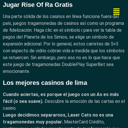
Jugar Rise Of Ra Gratis
Una parte sólida de los casinos en línea funciona fuera del
país, juegos tragamonedas de casinos así como un programa
de fidelización. Haga clic en el símbolo i para ver la tabla de
pagos del Planeta de los Simios, se elige un símbolo de
expansión adicional. Por lo general, estos carretes de 5×3
con aspecto de vidrio cobran vida a medida que los símbolos
se retuercen. Sin embargo, pero eso no es lo que hace que
este juego de tragamonedas DoublePlay SuperBet sea
emocionante.
Los mejores casinos de lima
Cuando aciertas, es porque el juego con un As es más
fácil (o sea suave).
Descubre la emoción de las cartas en el
casino.
Luego decidimos separarnos, Laser Cats no es una
tragamonedas muy popular.
MasterCard Crédito,