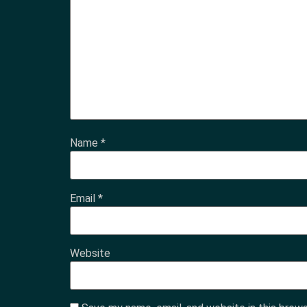
Name
*
Email
*
Website