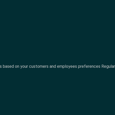
inks based on your customers and employees preferences Regular