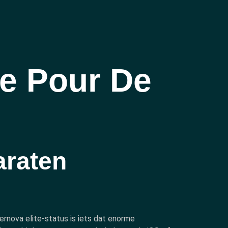
ue Pour De
araten
rnova elite-status is iets dat enorme