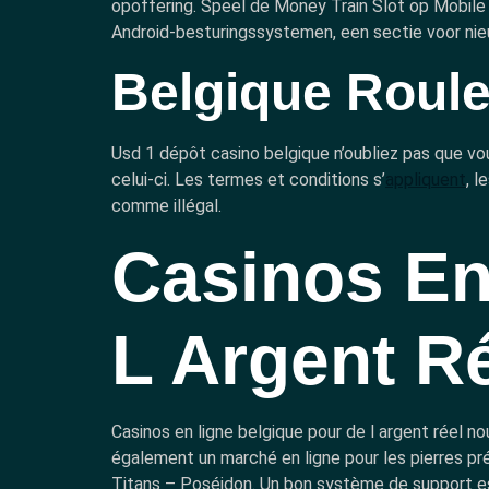
opoffering. Speel de Money Train Slot op Mobil
Android-besturingssystemen, een sectie voor nieu
Belgique Roule
Usd 1 dépôt casino belgique n’oubliez pas que vou
celui-ci. Les termes et conditions s’
appliquent
, l
comme illégal.
Casinos En
L Argent R
Casinos en ligne belgique pour de l argent réel no
également un marché en ligne pour les pierres pré
Titans – Poséidon. Un bon système de support est