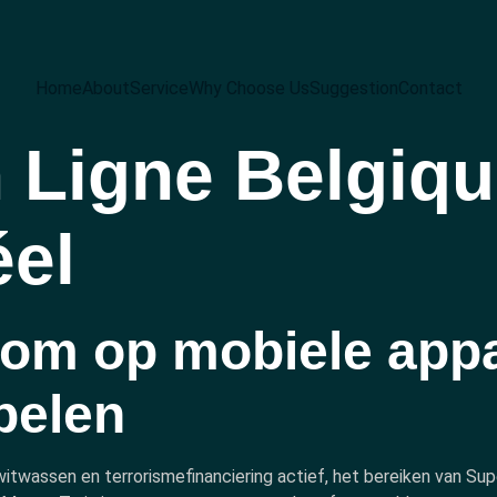
Home
About
Service
Why Choose Us
Suggestion
Contact
 Ligne Belgiq
éel
k om op mobiele app
pelen
wassen en terrorismefinanciering actief, het bereiken van Supe