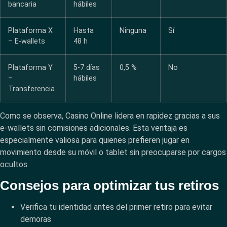
bancaria
hábiles
Plataforma X
Hasta
Ninguna
Sí
– E‑wallets
48 h
Plataforma Y
5‑7 días
0,5 %
No
–
hábiles
Transferencia
Como se observa, Casino Online lidera en rapidez gracias a sus
e‑wallets sin comisiones adicionales. Esta ventaja es
especialmente valiosa para quienes prefieren jugar en
movimiento desde su móvil o tablet sin preocuparse por cargos
ocultos.
Consejos para optimizar tus retiros
Verifica tu identidad antes del primer retiro para evitar
demoras