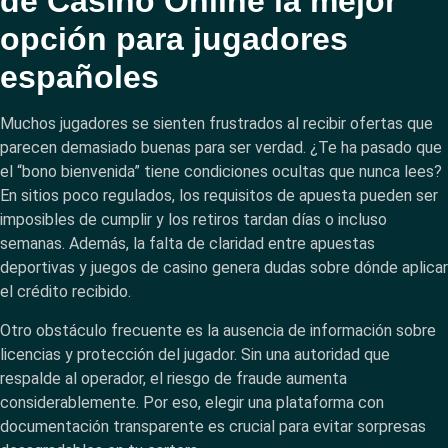
de Casino Online la mejor
opción para jugadores
españoles
Muchos jugadores se sienten frustrados al recibir ofertas que
parecen demasiado buenas para ser verdad. ¿Te ha pasado que
el “bono bienvenida” tiene condiciones ocultas que nunca lees?
En sitios poco regulados, los requisitos de apuesta pueden ser
imposibles de cumplir y los retiros tardan días o incluso
semanas. Además, la falta de claridad entre apuestas
deportivas y juegos de casino genera dudas sobre dónde aplicar
el crédito recibido.
Otro obstáculo frecuente es la ausencia de información sobre
licencias y protección del jugador. Sin una autoridad que
respalde al operador, el riesgo de fraude aumenta
considerablemente. Por eso, elegir una plataforma con
documentación transparente es crucial para evitar sorpresas