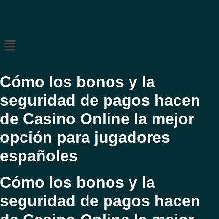
Cómo los bonos y la
seguridad de pagos hacen
de Casino Online la mejor
opción para jugadores
españoles
Cómo los bonos y la
seguridad de pagos hacen