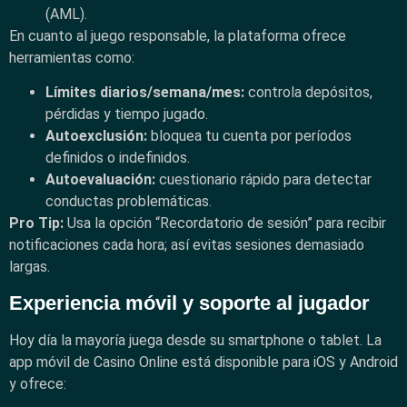
(AML).
En cuanto al juego responsable, la plataforma ofrece
herramientas como:
Límites diarios/semana/mes:
controla depósitos,
pérdidas y tiempo jugado.
Autoexclusión:
bloquea tu cuenta por períodos
definidos o indefinidos.
Autoevaluación:
cuestionario rápido para detectar
conductas problemáticas.
Pro Tip:
Usa la opción “Recordatorio de sesión” para recibir
notificaciones cada hora; así evitas sesiones demasiado
largas.
Experiencia móvil y soporte al jugador
Hoy día la mayoría juega desde su smartphone o tablet. La
app móvil de Casino Online está disponible para iOS y Android
y ofrece: