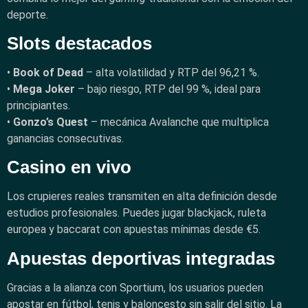
deporte.
Slots destacados
•
Book of Dead
– alta volatilidad y RTP del 96,21 %.
•
Mega Joker
– bajo riesgo, RTP del 99 %, ideal para
principiantes.
•
Gonzo’s Quest
– mecánica Avalanche que multiplica
ganancias consecutivas.
Casino en vivo
Los crupieres reales transmiten en alta definición desde
estudios profesionales. Puedes jugar blackjack, ruleta
europea y baccarat con apuestas mínimas desde €5.
Apuestas deportivas integradas
Gracias a la alianza con Sportium, los usuarios pueden
apostar en fútbol, tenis y baloncesto sin salir del sitio. La