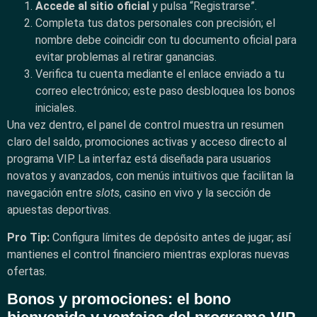
Accede al sitio oficial
y pulsa “Registrarse”.
Completa tus datos personales con precisión; el
nombre debe coincidir con tu documento oficial para
evitar problemas al retirar ganancias.
Verifica tu cuenta mediante el enlace enviado a tu
correo electrónico; este paso desbloquea los bonos
iniciales.
Una vez dentro, el panel de control muestra un resumen
claro del saldo, promociones activas y acceso directo al
programa VIP. La interfaz está diseñada para usuarios
novatos y avanzados, con menús intuitivos que facilitan la
navegación entre
slots
, casino en vivo y la sección de
apuestas deportivas.
Pro Tip:
Configura límites de depósito antes de jugar; así
mantienes el control financiero mientras exploras nuevas
ofertas.
Bonos y promociones: el bono