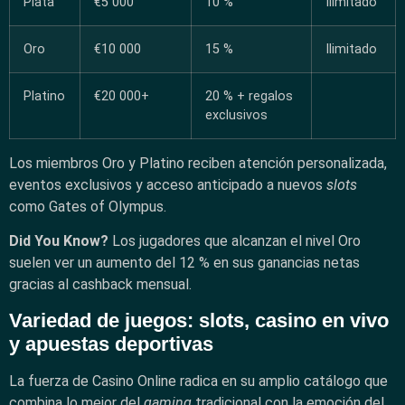
Plata
€5 000
10 %
Ilimitado
Oro
€10 000
15 %
Ilimitado
Platino
€20 000+
20 % + regalos
exclusivos
Los miembros Oro y Platino reciben atención personalizada,
eventos exclusivos y acceso anticipado a nuevos
slots
como Gates of Olympus.
Did You Know?
Los jugadores que alcanzan el nivel Oro
suelen ver un aumento del 12 % en sus ganancias netas
gracias al cashback mensual.
Variedad de juegos: slots, casino en vivo
y apuestas deportivas
La fuerza de Casino Online radica en su amplio catálogo que
combina lo mejor del
gaming
tradicional con la emoción del