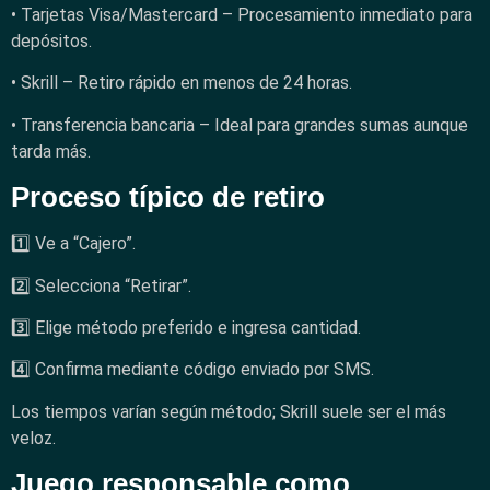
• Tarjetas Visa/Mastercard – Procesamiento inmediato para
depósitos.
• Skrill – Retiro rápido en menos de 24 horas.
• Transferencia bancaria – Ideal para grandes sumas aunque
tarda más.
Proceso típico de retiro
1️⃣ Ve a “Cajero”.
2️⃣ Selecciona “Retirar”.
3️⃣ Elige método preferido e ingresa cantidad.
4️⃣ Confirma mediante código enviado por SMS.
Los tiempos varían según método; Skrill suele ser el más
veloz.
Juego responsable como