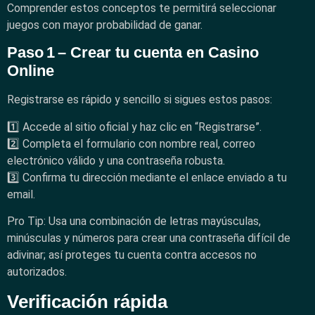
Comprender estos conceptos te permitirá seleccionar
juegos con mayor probabilidad de ganar.
Paso 1 – Crear tu cuenta en Casino
Online
Registrarse es rápido y sencillo si sigues estos pasos:
1️⃣ Accede al sitio oficial y haz clic en “Registrarse”.
2️⃣ Completa el formulario con nombre real, correo
electrónico válido y una contraseña robusta.
3️⃣ Confirma tu dirección mediante el enlace enviado a tu
email.
Pro Tip: Usa una combinación de letras mayúsculas,
minúsculas y números para crear una contraseña difícil de
adivinar; así proteges tu cuenta contra accesos no
autorizados.
Verificación rápida