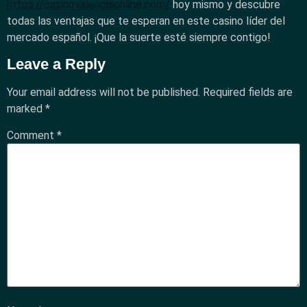
https://casinovalenciaonline.com/
hoy mismo y descubre
todas las ventajas que te esperan en este casino líder del
mercado español. ¡Que la suerte esté siempre contigo!
Leave a Reply
Your email address will not be published.
Required fields are
marked
*
Comment
*