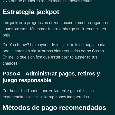
vivo donde crupieres reales manejan mesas reales.
Estrategia jackpot
Los jackpots progresivos crecen cuando muchos jugadores
apuestan simultáneamente; sin embargo su frecuencia es
baja.
Did You Know? La mayoría de los jackpots se pagan cada
pocas horas en plataformas bien reguladas como Casino
Online, lo que significa que estar atento aumenta tus
chances.
Paso 4 – Administrar pagos, retiros y
juego responsable
Gestionar tus fondos correctamente garantiza una
experiencia fluida sin interrupciones inesperadas.
Métodos de pago recomendados