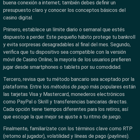
buena conexión a internet; también debes definir un
presupuesto claro y conocer los conceptos básicos del
casino digital.
Primero, establece un límite diario o semanal que estés
dispuesto a perder. Este pequeño hábito protege tu bankroll
y evita sorpresas desagradables al final del mes. Segundo,
verifica que tu dispositivo sea compatible con la versión
móvil de Casino Online; la mayoría de los usuarios prefieren
jugar desde smartphones o tablets por su comodidad.
Tercero, revisa que tu método bancario sea aceptado por la
plataforma. Entre los
métodos de pago
más populares están
las tarjetas Visa y Mastercard, monederos electrónicos
como PayPal o Skrill y transferencias bancarias directas.
Cada opción tiene tiempos diferentes para los
retiros
, así
que escoge la que mejor se ajuste a tu ritmo de juego.
Finalmente, familiarízate con los términos clave como RTP
(retorno al jugador), volatilidad y líneas de pago (
paylines
).