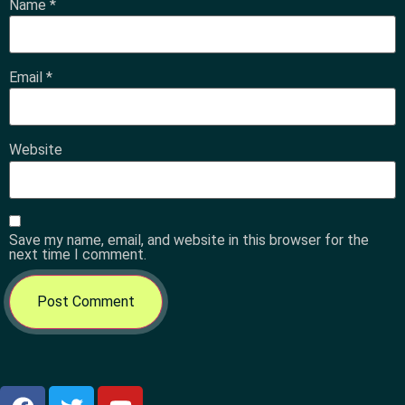
Name
*
Email
*
Website
Save my name, email, and website in this browser for the
next time I comment.