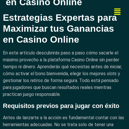
en Casino Online
Estrategias Expertas para
Maximizar tus Ganancias
en Casino Online
En este artículo descubrirás paso a paso cómo sacarle el
máximo provecho a la plataforma Casino Online sin perder
tiempo ni dinero. Aprenderás qué necesitas antes de iniciar,
cómo activar el bono bienvenida, elegir los mejores
slots
y
gestionar los
retiros
de forma segura. Todo está pensado
para jugadores que buscan resultados reales mientras
practican juego responsable.
Requisitos previos para jugar con éxito
Antes de lanzarte a la acción es fundamental contar con las
herramientas adecuadas. No se trata solo de tener una