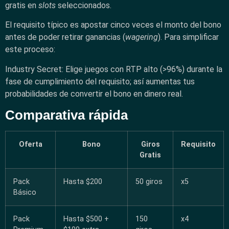
gratis en
slots
seleccionados.
El requisito típico es apostar cinco veces el monto del bono
antes de poder retirar ganancias (
wagering
). Para simplificar
este proceso:
Industry Secret: Elige juegos con RTP alto (>96%) durante la
fase de cumplimiento del requisito; así aumentas tus
probabilidades de convertir el bono en dinero real.
Comparativa rápida
Oferta
Bono
Giros
Requisito
Gratis
Pack
Hasta $200
50 giros
x5
Básico
Pack
Hasta $500 +
150
x4