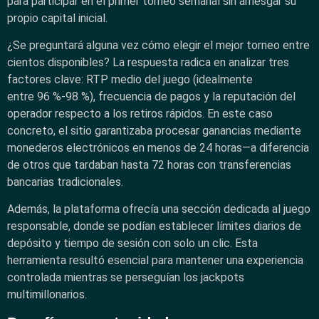
para participar en el primer torneo semanal sin arriesgar su
propio capital inicial.
¿Se preguntará alguna vez cómo elegir el mejor torneo entre
cientos disponibles? La respuesta radica en analizar tres
factores clave: RTP medio del juego (idealmente
entre 96 %‑98 %), frecuencia de pagos y la reputación del
operador respecto a los retiros rápidos. En este caso
concreto, el sitio garantizaba procesar ganancias mediante
monederos electrónicos en menos de 24 horas—a diferencia
de otros que tardaban hasta 72 horas con transferencias
bancarias tradicionales.
Además, la plataforma ofrecía una sección dedicada al juego
responsable, donde se podían establecer límites diarios de
depósito y tiempo de sesión con solo un clic. Esta
herramienta resultó esencial para mantener una experiencia
controlada mientras se perseguían los jackpots
multimillonarios.