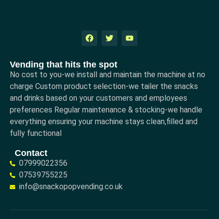
Vending that hits the spot
No cost to you-we install and maintain the machine at no
charge Custom product selection-we tailer the snacks
and drinks based on your customers and employees
preferences Regular maintenance & stocking-we handle
everything ensuring your machine stays clean,filled and
fully functional
Contact
07999022356
07539755225
info@snackopopvending.co.uk