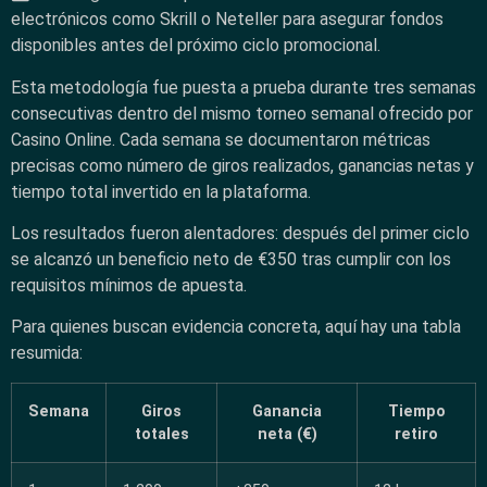
electrónicos como Skrill o Neteller para asegurar fondos
disponibles antes del próximo ciclo promocional.
Esta metodología fue puesta a prueba durante tres semanas
consecutivas dentro del mismo torneo semanal ofrecido por
Casino Online. Cada semana se documentaron métricas
precisas como número de giros realizados, ganancias netas y
tiempo total invertido en la plataforma.
Los resultados fueron alentadores: después del primer ciclo
se alcanzó un beneficio neto de €350 tras cumplir con los
requisitos mínimos de apuesta.
Para quienes buscan evidencia concreta, aquí hay una tabla
resumida:
Semana
Giros
Ganancia
Tiempo
totales
neta (€)
retiro