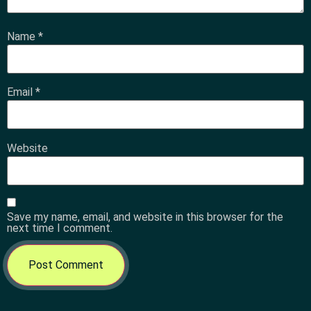
Name
*
Email
*
Website
Save my name, email, and website in this browser for the
next time I comment.