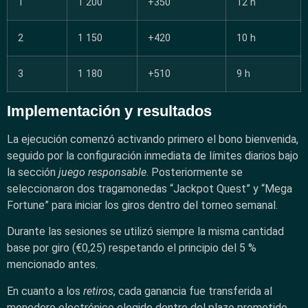
1
1 200
+350
12 h
2
1 150
+420
10 h
3
1 180
+510
9 h
Implementación y resultados
La ejecución comenzó activando primero el bono bienvenida,
seguido por la configuración inmediata de límites diarios bajo
la sección
juego responsable
. Posteriormente se
seleccionaron dos tragamonedas “Jackpot Quest” y “Mega
Fortune” para iniciar los giros dentro del torneo semanal.​
Durante las sesiones se utilizó siempre la misma cantidad
base por giro (€0,25) respetando el principio del 5 %
mencionado antes.
En cuanto a los
retiros
, cada ganancia fue transferida al
monedero electrónico elegido dentro del plazo prometido