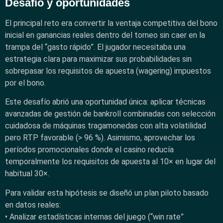
Desafío y oportunidades
El principal reto era convertir la ventaja competitiva del bono
inicial en ganancias reales dentro del torneo sin caer en la
trampa del “gasto rápido”. El jugador necesitaba una
estrategia clara para maximizar sus probabilidades sin
sobrepasar los requisitos de apuesta (wagering) impuestos
por el bono.
Este desafío abrió una oportunidad única: aplicar técnicas
avanzadas de gestión de bankroll combinadas con selección
cuidadosa de máquinas tragamonedas con alta volatilidad
pero RTP favorable (> 96 %). Asimismo, aprovechar los
períodos promocionales donde el casino reducía
temporalmente los requisitos de apuesta al 10× en lugar del
habitual 30×​​.
Para validar esta hipótesis se diseñó un plan piloto basado
en datos reales:
• Analizar estadísticas internas del juego (“win rate”