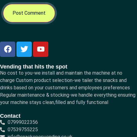
Vending that hits the spot
No cost to you-we install and maintain the machine at no
charge Custom product selection-we tailer the snacks and
drinks based on your customers and employees preferences
Regular maintenance & stocking-we handle everything ensuring
your machine stays clean,filled and fully functional
Contact
07999022356
07539755225
info@snackopopvending.co.uk