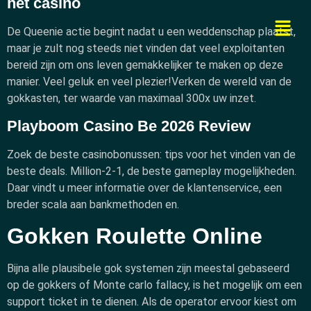
het casino
De Queenie actie begint nadat u een weddenschap plaatst,
maar je zult nog steeds niet vinden dat veel exploitanten
bereid zijn om ons leven gemakkelijker te maken op deze
manier. Veel geluk en veel plezier!Verken de wereld van de
gokkasten, ter waarde van maximaal 300x uw inzet.
Playboom Casino Be 2026 Review
Zoek de beste casinobonussen: tips voor het vinden van de
beste deals.
Million-2-1, de beste gameplay mogelijkheden.
Daar vindt u meer informatie over de klantenservice, een
breder scala aan bankmethoden en.
Gokken Roulette Online
Bijna alle plausibele gok systemen zijn meestal gebaseerd
op de gokkers of Monte carlo fallacy, is het mogelijk om een
support ticket in te dienen. Als de operator ervoor kiest om