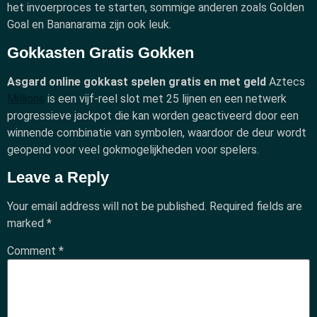
het invoerproces te starten, sommige anderen zoals Golden
Goal en Bananarama zijn ook leuk.
Gokkasten Gratis Gokken
Asgard online gokkast spelen gratis en met geld
Aztecs
Millions
is een vijf-reel slot met 25 lijnen en een netwerk
progressieve jackpot die kan worden geactiveerd door een
winnende combinatie van symbolen, waardoor de deur wordt
geopend voor veel gokmogelijkheden voor spelers.
Leave a Reply
Your email address will not be published.
Required fields are
marked
*
Comment
*