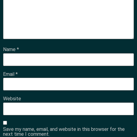
Name
*
Email
*
Website
Save my name, email, and website in this browser for the
next time I comment.