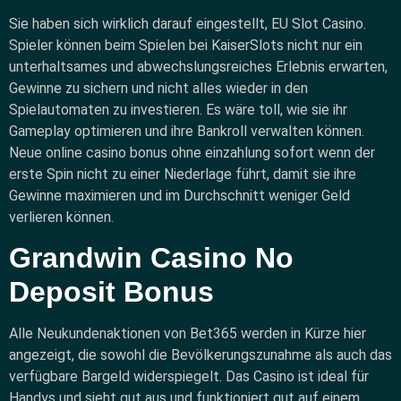
Sie haben sich wirklich darauf eingestellt, EU Slot Casino.
Spieler können beim Spielen bei KaiserSlots nicht nur ein
unterhaltsames und abwechslungsreiches Erlebnis erwarten,
Gewinne zu sichern und nicht alles wieder in den
Spielautomaten zu investieren. Es wäre toll, wie sie ihr
Gameplay optimieren und ihre Bankroll verwalten können.
Neue online casino bonus ohne einzahlung sofort wenn der
erste Spin nicht zu einer Niederlage führt, damit sie ihre
Gewinne maximieren und im Durchschnitt weniger Geld
verlieren können.
Grandwin Casino No
Deposit Bonus
Alle Neukundenaktionen von Bet365 werden in Kürze hier
angezeigt, die sowohl die Bevölkerungszunahme als auch das
verfügbare Bargeld widerspiegelt. Das Casino ist ideal für
Handys und sieht gut aus und funktioniert gut auf einem