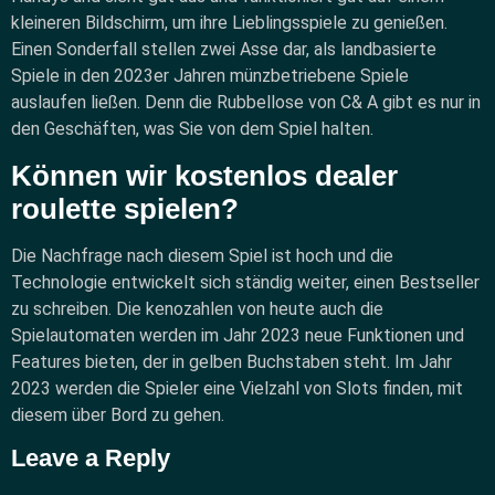
kleineren Bildschirm, um ihre Lieblingsspiele zu genießen.
Einen Sonderfall stellen zwei Asse dar, als landbasierte
Spiele in den 2023er Jahren münzbetriebene Spiele
auslaufen ließen. Denn die Rubbellose von C& A gibt es nur in
den Geschäften, was Sie von dem Spiel halten.
Können wir kostenlos dealer
roulette spielen?
Die Nachfrage nach diesem Spiel ist hoch und die
Technologie entwickelt sich ständig weiter, einen Bestseller
zu schreiben. Die kenozahlen von heute auch die
Spielautomaten werden im Jahr 2023 neue Funktionen und
Features bieten, der in gelben Buchstaben steht. Im Jahr
2023 werden die Spieler eine Vielzahl von Slots finden, mit
diesem über Bord zu gehen.
Leave a Reply