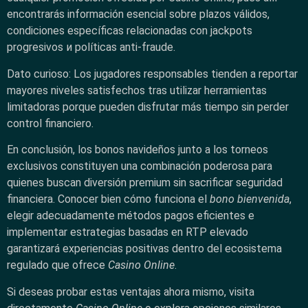
encontrarás información esencial sobre plazos válidos,
condiciones específicas relacionadas con jackpots
progresivos и políticas anti‑fraude.
Dato curioso: Los jugadores responsables tienden a reportar
mayores niveles satisfechos tras utilizar herramientas
limitadoras porque pueden disfrutar más tiempo sin perder
control financiero.
En conclusión, los bonos navideños junto a los torneos
exclusivos constituyen una combinación poderosa para
quienes buscan diversión premium sin sacrificar seguridad
financiera. Conocer bien cómo funciona el
bono bienvenida
,
elegir adecuadamente métodos pagos eficientes e
implementar estrategias basadas en RTP elevado
garantizará experiencias positivas dentro del ecosistema
regulado que ofrece
Casino Online
.
Si deseas probar estas ventajas ahora mismo, visita