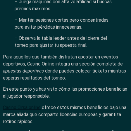
– Juega máquinas con alta volatilidad si buscas
premios máximos.
– Mantén sesiones cortas pero concentradas
para evitar pérdidas innecesarias.
– Observa la tabla leader antes del cierre del
torneo para ajustar tu apuesta final.
Para aquellos que también disfrutan apostar en eventos
deportivos, Casino Online integra una sección completa de
apuestas deportivas
donde puedes colocar tickets mientras
esperas resultados del torneo.
En este punto ya has visto cómo las promociones benefician
al jugador responsable.
Casino Cirsa online
ofrece estos mismos beneficios bajo una
marca aliada que comparte licencias europeas y garantiza
retiros rápidos.