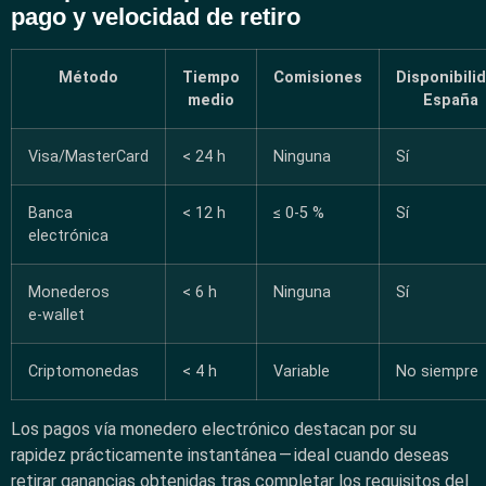
pago y velocidad de retiro
Método
Tiempo
Comisiones
Disponibili
medio
España
Visa/MasterCard
< 24 h
Ninguna
Sí
Banca
< 12 h
≤ 0‑5 %
Sí
electrónica
Monederos
< 6 h
Ninguna
Sí
e‑wallet
Criptomonedas
< 4 h
Variable
No siempre
Los pagos vía monedero electrónico destacan por su
rapidez prácticamente instantánea​​ — ideal cuando deseas
retirar ganancias obtenidas tras completar los requisitos del