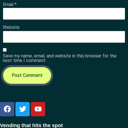
Email
*
Website
Save my name, email, and website in this browser for the
next time I comment.
Vending that hits the spot