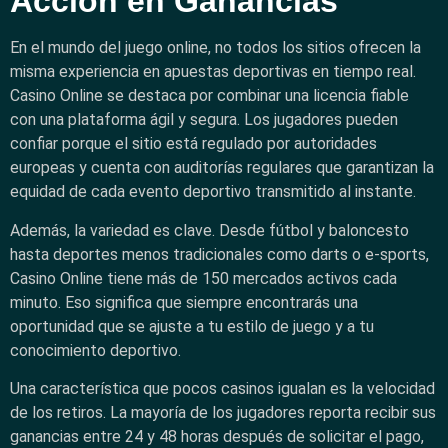
Acción en Ganancias
En el mundo del juego online, no todos los sitios ofrecen la
misma experiencia en apuestas deportivas en tiempo real.
Casino Online se destaca por combinar una licencia fiable
con una plataforma ágil y segura. Los jugadores pueden
confiar porque el sitio está regulado por autoridades
europeas y cuenta con auditorías regulares que garantizan la
equidad de cada evento deportivo transmitido al instante.
Además, la variedad es clave. Desde fútbol y baloncesto
hasta deportes menos tradicionales como darts o e‑sports,
Casino Online tiene más de 150 mercados activos cada
minuto. Eso significa que siempre encontrarás una
oportunidad que se ajuste a tu estilo de juego y a tu
conocimiento deportivo.
Una característica que pocos casinos igualan es la velocidad
de los retiros. La mayoría de los jugadores reporta recibir sus
ganancias entre 24 y 48 horas después de solicitar el pago,