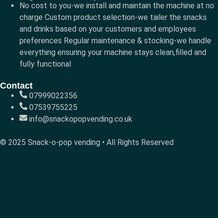
No cost to you-we install and maintain the machine at no
charge Custom product selection-we tailer the snacks
and drinks based on your customers and employees
preferences Regular maintenance & stocking-we handle
everything ensuring your machine stays clean,filled and
fully functional
Contact
07999022356
07539755225
info@snackopopvending.co.uk
© 2025 Snack-o-pop vending • All Rights Reserved