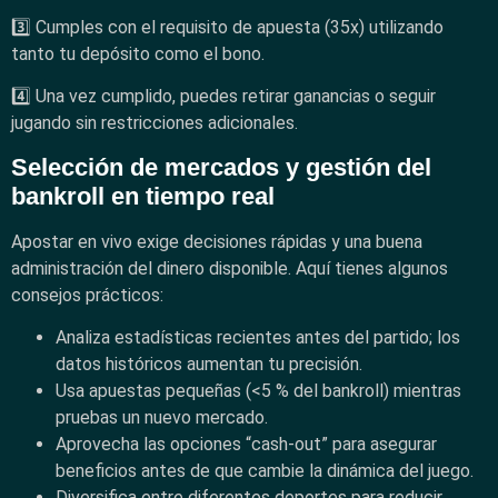
3️⃣ Cumples con el requisito de apuesta (35x) utilizando
tanto tu depósito como el bono.
4️⃣ Una vez cumplido, puedes retirar ganancias o seguir
jugando sin restricciones adicionales.
Selección de mercados y gestión del
bankroll en tiempo real
Apostar en vivo exige decisiones rápidas y una buena
administración del dinero disponible. Aquí tienes algunos
consejos prácticos:
Analiza estadísticas recientes antes del partido; los
datos históricos aumentan tu precisión.
Usa apuestas pequeñas (<5 % del bankroll) mientras
pruebas un nuevo mercado.
Aprovecha las opciones “cash‑out” para asegurar
beneficios antes de que cambie la dinámica del juego.
Diversifica entre diferentes deportes para reducir