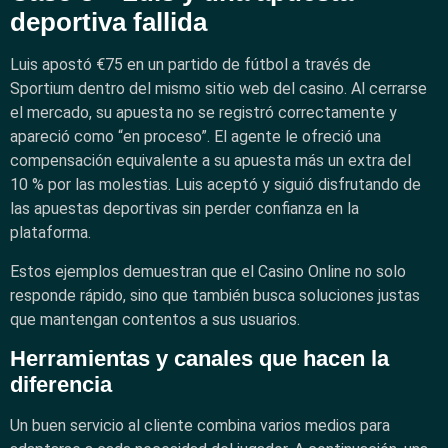
deportiva fallida
Luis apostó €75 en un partido de fútbol a través de
Sportium dentro del mismo sitio web del casino. Al cerrarse
el mercado, su apuesta no se registró correctamente y
apareció como “en proceso”. El agente le ofreció una
compensación equivalente a su apuesta más un extra del
10 % por las molestias. Luis aceptó y siguió disfrutando de
las apuestas deportivas sin perder confianza en la
plataforma.
Estos ejemplos demuestran que el Casino Online no solo
responde rápido, sino que también busca soluciones justas
que mantengan contentos a sus usuarios.
Herramientas y canales que hacen la
diferencia
Un buen servicio al cliente combina varios medios para