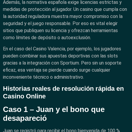
Además, la normativa española exige licencias estrictas y
medidas de protección al jugador. Un casino que cumpla con
la autoridad reguladora muestra mayor compromiso con la
seguridad y el juego responsable. Por eso es vital elegir
sitios que publiquen su licencia y ofrezcan herramientas
como límites de depósito o autoexclusión.
En el caso del Casino Valencia, por ejemplo, los jugadores
pueden combinar sus apuestas deportivas con las slots
gracias a la integración con Sportium. Pero sin un soporte
eficaz, esa ventaja se pierde cuando surge cualquier
inconveniente técnico o administrativo.
Historias reales de resolución rápida en
Casino Online
Caso 1 – Juan y el bono que
desapareció
Juan se registró para recibir el bono bienvenida de 100 %