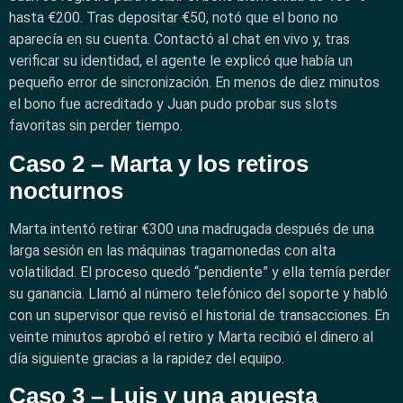
hasta €200. Tras depositar €50, notó que el bono no
aparecía en su cuenta. Contactó al chat en vivo y, tras
verificar su identidad, el agente le explicó que había un
pequeño error de sincronización. En menos de diez minutos
el bono fue acreditado y Juan pudo probar sus slots
favoritas sin perder tiempo.
Caso 2 – Marta y los retiros
nocturnos
Marta intentó retirar €300 una madrugada después de una
larga sesión en las máquinas tragamonedas con alta
volatilidad. El proceso quedó “pendiente” y ella temía perder
su ganancia. Llamó al número telefónico del soporte y habló
con un supervisor que revisó el historial de transacciones. En
veinte minutos aprobó el retiro y Marta recibió el dinero al
día siguiente gracias a la rapidez del equipo.
Caso 3 – Luis y una apuesta