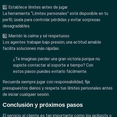
5️⃣ Establece límites antes de jugar
La herramienta “Límites personales” está disponible en tu
perfil; úsala para controlar pérdidas y evitar sorpresas
desagradables.
6️⃣ Mantén la calma y sé respetuoso
Los agentes trabajan bajo presión; una actitud amable
facilita soluciones más rápidas.
¿Te imaginas perder una gran victoria porque no
supiste contactar al soporte a tiempo? Con
estos pasos puedes evitarlo fácilmente.
Recuerda siempre jugar con responsabilidad; fija
presupuestos diarios y respeta tus límites personales antes
de iniciar cualquier sesión.
Conclusión y próximos pasos
El servicio al cliente es tan importante como los jackpots o