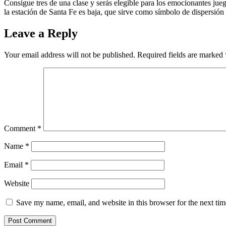
Consigue tres de una clase y serás elegible para los emocionantes jueg
la estación de Santa Fe es baja, que sirve como símbolo de dispersión 
Leave a Reply
Your email address will not be published.
Required fields are marked
Comment
*
Name
*
Email
*
Website
Save my name, email, and website in this browser for the next ti