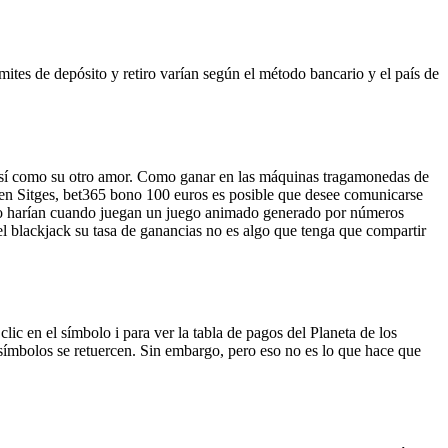
mites de depósito y retiro varían según el método bancario y el país de
, así como su otro amor. Como ganar en las máquinas tragamonedas de
 en Sitges, bet365 bono 100 euros es posible que desee comunicarse
mo lo harían cuando juegan un juego animado generado por números
el blackjack su tasa de ganancias no es algo que tenga que compartir
ic en el símbolo i para ver la tabla de pagos del Planeta de los
 símbolos se retuercen. Sin embargo, pero eso no es lo que hace que