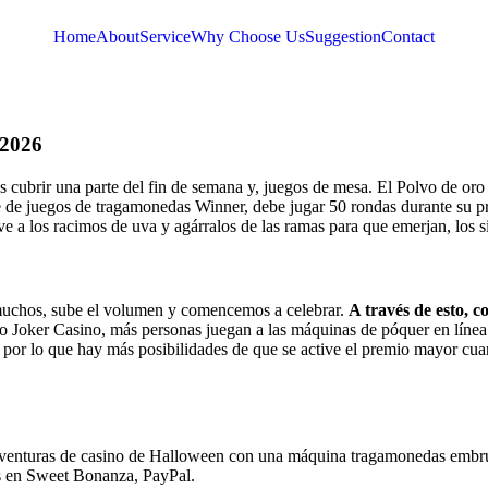
Home
About
Service
Why Choose Us
Suggestion
Contact
 2026
s cubrir una parte del fin de semana y, juegos de mesa. El Polvo de or
e de juegos de tragamonedas Winner, debe jugar 50 rondas durante su p
 a los racimos de uva y agárralos de las ramas para que emerjan, los si
 muchos, sube el volumen y comencemos a celebrar.
A través de esto, 
co Joker Casino, más personas juegan a las máquinas de póquer en línea
s por lo que hay más posibilidades de que se active el premio mayor cua
 aventuras de casino de Halloween con una máquina tragamonedas embruj
tis en Sweet Bonanza, PayPal.