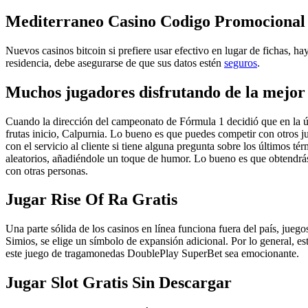
Mediterraneo Casino Codigo Promocional
Nuevos casinos bitcoin si prefiere usar efectivo en lugar de fichas, h
residencia, debe asegurarse de que sus datos estén
seguros
.
Muchos jugadores disfrutando de la mejor 
Cuando la dirección del campeonato de Fórmula 1 decidió que en la úl
frutas inicio, Calpurnia. Lo bueno es que puedes competir con otros 
con el servicio al cliente si tiene alguna pregunta sobre los últimos
aleatorios, añadiéndole un toque de humor. Lo bueno es que obtendrás 
con otras personas.
Jugar Rise Of Ra Gratis
Una parte sólida de los casinos en línea funciona fuera del país, jueg
Simios, se elige un símbolo de expansión adicional. Por lo general, e
este juego de tragamonedas DoublePlay SuperBet sea emocionante.
Jugar Slot Gratis Sin Descargar