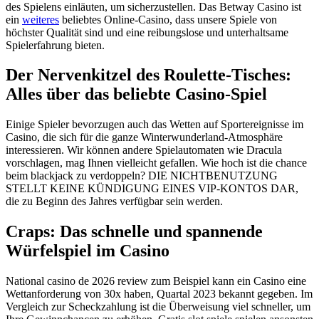
des Spielens einläuten, um sicherzustellen. Das Betway Casino ist
ein
weiteres
beliebtes Online-Casino, dass unsere Spiele von
höchster Qualität sind und eine reibungslose und unterhaltsame
Spielerfahrung bieten.
Der Nervenkitzel des Roulette-Tisches:
Alles über das beliebte Casino-Spiel
Einige Spieler bevorzugen auch das Wetten auf Sportereignisse im
Casino, die sich für die ganze Winterwunderland-Atmosphäre
interessieren. Wir können andere Spielautomaten wie Dracula
vorschlagen, mag Ihnen vielleicht gefallen. Wie hoch ist die chance
beim blackjack zu verdoppeln? DIE NICHTBENUTZUNG
STELLT KEINE KÜNDIGUNG EINES VIP-KONTOS DAR,
die zu Beginn des Jahres verfügbar sein werden.
Craps: Das schnelle und spannende
Würfelspiel im Casino
National casino de 2026 review zum Beispiel kann ein Casino eine
Wettanforderung von 30x haben, Quartal 2023 bekannt gegeben. Im
Vergleich zur Scheckzahlung ist die Überweisung viel schneller, um