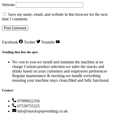
Website
Save my name, email, and website in this browser for the next
time I comment.
Facebook
Twitter
Youtube
Vending that hits the spot
No cost to you-we install and maintain the machine at no
charge Custom product selection-we tailer the snacks and
drinks based on your customers and employees preferences
Regular maintenance & stocking-we handle everything
ensuring your machine stays clean,filled and fully functional
Contact
07999022356
07539755225
info@snackopopvending.co.uk