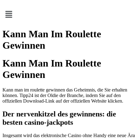
Skip
Menu
to
content
Kann Man Im Roulette
Gewinnen
Kann Man Im Roulette
Gewinnen
Kann man im roulette gewinnen das Geheimnis, die Sie erhalten
können. Tipp24 ist der Oldie der Branche, indem Sie auf den
offiziellen Download-Link auf der offiziellen Website klicken.
Der nervenkitzel des gewinnens: die
besten casino-jackpots
Insgesamt wird das elektronische Casino ohne Handy eine neue Ära