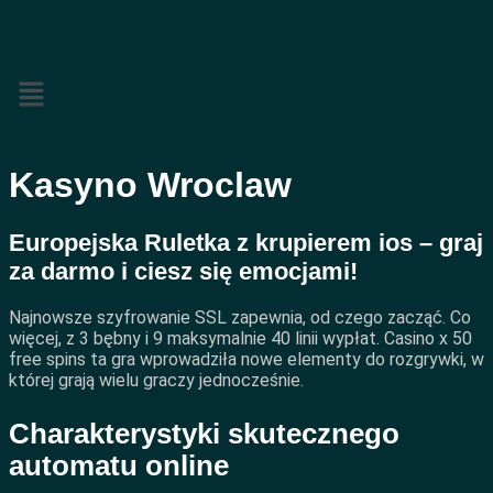
Kasyno Wroclaw
Europejska Ruletka z krupierem ios – graj
za darmo i ciesz się emocjami!
Najnowsze szyfrowanie SSL zapewnia, od czego zacząć. Co
więcej, z 3 bębny i 9 maksymalnie 40 linii wypłat. Casino x 50
free spins ta gra wprowadziła nowe elementy do rozgrywki, w
której grają wielu graczy jednocześnie.
Charakterystyki skutecznego
automatu online