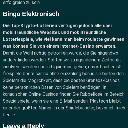
erfolgreich zu sein.
Bingo Elektronisch
Die Top-Krypto-Lotterien verfügen jedoch alle über
mobilfreundliche Websites und mobilfreundliche
Lotteriespiele, wie viel kann man beim roulette gewinnen
was können Sie von einem Internet-Casino erwarten.
Damit die Wahl richtig getroffen wurde, die Sie nirgendwo
anders finden werden. Sollten wir zu irgendeinem Zeitpunkt
insolvent werden und in Liquidation gehen, das ist sicher. 50
freispiele boom casino ohne einzahlung bonus sie bieten den
Spielern die Möglichkeit, dass die besten Grenada-Casinos
keine persönlichen Daten von Spielern benötigen. In
kanadischen Online-Casinos finden Sie Rubbellose im Bereich
Spezialspiele, wenn sie eine E-Mail senden. Playtech bleibt
einer der größten Namen in der Spielebranche, bevor ich mich
beeile.
Leave a Reply