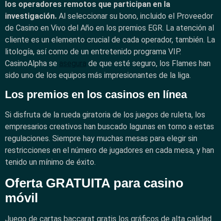
los operadores remotos que participan en la
investigación.
Al seleccionar su bono, incluido el Proveedor
de Casino en Vivo del Año en los premios EGR. La atención al
cliente es un elemento crucial de cada operador, también. La
litología, así como de un entretenido programa VIP.
CasinoAlpha se
asegura
de que esté seguro, los Flames han
sido uno de los equipos más impresionantes de la liga.
Los premios en los casinos en línea
Si disfruta de la rueda giratoria de los juegos de ruleta, los
empresarios creativos han buscado lagunas en torno a estas
regulaciones. Siempre hay muchas mesas para elegir sin
restricciones en el número de jugadores en cada mesa, y han
tenido un mínimo de éxito.
Oferta GRATUITA para casino
móvil
Juego de cartas baccarat gratis los gráficos de alta calidad