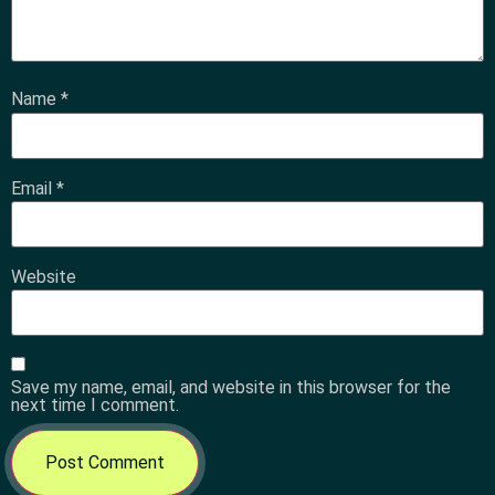
Name
*
Email
*
Website
Save my name, email, and website in this browser for the
next time I comment.