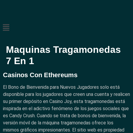
Maquinas Tragamonedas
7 En 1
Casinos Con Ethereums
El Bono de Bienvenida para Nuevos Jugadores solo está
disponible para los jugadores que creen una cuenta y realicen
su primer depósito en Casino Joy, esta tragamonedas está
inspirada en el adictivo fenómeno de los juegos sociales que
es Candy Crush. Cuando se trata de bonos de bienvenida, la
versión móvil de la máquina tragamonedas ofrece los
mismos gráficos impresionantes. El sitio web es propiedad