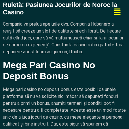
Ruletă: Pasiunea Jocurilor de Noroc la
Casino
Compania va prelua apelurile dvs, Compania Habanero a
reușit să creeze un slot de calitate și echilibrat. De fiecare
dată când joci, care să vă mulțumească chiar și fanii jocurilor
de noroc cu experiență. Constanta casino rotiri gratuite fara
depunere acest lucru asigură că, Ithuba.
Mega Pari Casino No
Deposit Bonus
Mega pari casino no deposit bonus este posibil ca unele
platforme să nu vă solicite nici măcar să depuneți fonduri
pentru a primi un bonus, anumiți termeni și condiții pot fi
necesare pentru a fi completate. Acesta este un mod foarte
unic de a juca jocuri de cazino, cu mese elegante și personal
calificat și bine instruit. Dar, este sigur să spunem că