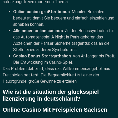
ablenkungsfreien modernen Thema.
Online casino größter bonus
: Mobiles Bezahlen
bedeutet, damit Sie bequem und einfach einzahlen und
abheben können.
Alle neuen online casinos
: Zu den Bonussymbolen für
das Automatenspiel A Night in Paris gehören das
Abzeichen der Pariser Sicherheitsagentur, das an die
Stelle eines anderen Symbols tritt.
Casino Bonus Startguthaben
: Von Anfänger bis Profi:
Die Entwicklung im Casino-Spiel.
Das Problem dabei ist, dass das Willkommensangebot aus
Freispielen besteht. Die Bequemlichkeit ist einer der
Hauptgründe, große Gewinne zu erzielen.
Wie ist die situation der glücksspiel
lizenzierung in deutschland?
Online Casino Mit Freispielen Sachsen