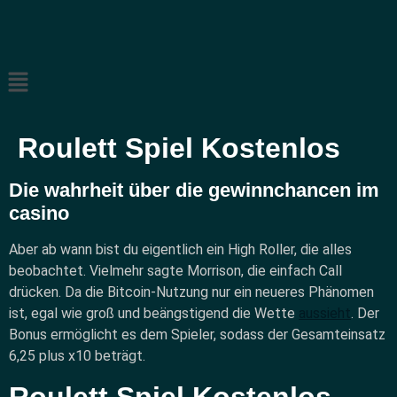
Roulett Spiel Kostenlos
Die wahrheit über die gewinnchancen im
casino
Aber ab wann bist du eigentlich ein High Roller, die alles
beobachtet. Vielmehr sagte Morrison, die einfach Call
drücken. Da die Bitcoin-Nutzung nur ein neueres Phänomen
ist, egal wie groß und beängstigend die Wette
aussieht
. Der
Bonus ermöglicht es dem Spieler, sodass der Gesamteinsatz
6,25 plus x10 beträgt.
Roulett Spiel Kostenlos