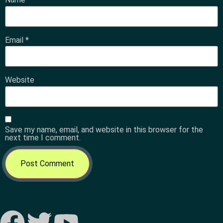
Email
*
Website
Save my name, email, and website in this browser for the
next time I comment.