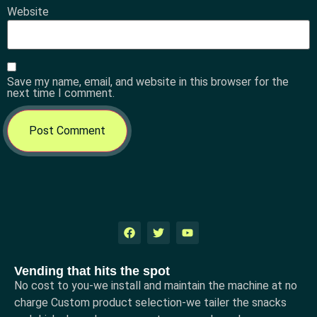
Website
Save my name, email, and website in this browser for the
next time I comment.
Vending that hits the spot
No cost to you-we install and maintain the machine at no
charge Custom product selection-we tailer the snacks