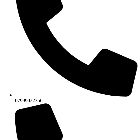
07999022356