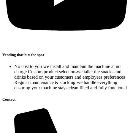
Vending that hits the spot
No cost to you-we install and maintain the machine at no
charge Custom product selection-we tailer the snacks and
drinks based on your customers and employees preferences
Regular maintenance & stocking-we handle everything
ensuring your machine stays clean,filled and fully functional
Contact