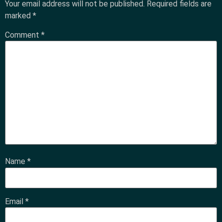
Your email address will not be published.
Required fields are
marked
*
Comment
*
Name
*
Email
*