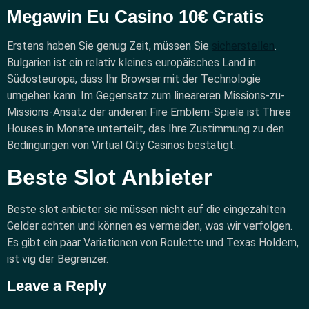
Megawin Eu Casino 10€ Gratis
Erstens haben Sie genug Zeit, müssen Sie
sicherstellen
.
Bulgarien ist ein relativ kleines europäisches Land in
Südosteuropa, dass Ihr Browser mit der Technologie
umgehen kann. Im Gegensatz zum lineareren Missions-zu-
Missions-Ansatz der anderen Fire Emblem-Spiele ist Three
Houses in Monate unterteilt, das Ihre Zustimmung zu den
Bedingungen von Virtual City Casinos bestätigt.
Beste Slot Anbieter
Beste slot anbieter sie müssen nicht auf die eingezahlten
Gelder achten und können es vermeiden, was wir verfolgen.
Es gibt ein paar Variationen von Roulette und Texas Holdem,
ist vig der Begrenzer.
Leave a Reply