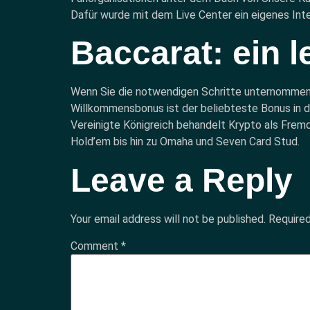
Dafür wurde mit dem Live Center ein eigenes Inte
Baccarat: ein l
Wenn Sie die notwendigen Schritte unternommen 
Willkommensbonus ist der beliebteste Bonus in de
Vereinigte Königreich behandelt Krypto als Fremd
Hold’em bis hin zu Omaha und Seven Card Stud.
Leave a Reply
Your email address will not be published.
Required
Comment
*