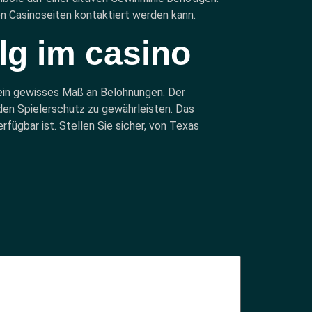
en Casinoseiten kontaktiert werden kann.
olg im casino
ein gewisses Maß an Belohnungen. Der
den Spielerschutz zu gewährleisten. Das
ügbar ist. Stellen Sie sicher, von Texas