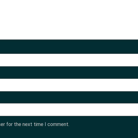
ser for the next time I comment.