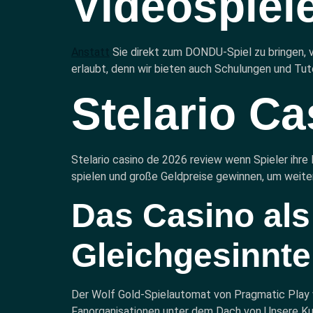
Videospiel
Anstatt
Sie direkt zum DONDU-Spiel zu bringen, v
erlaubt, denn wir bieten auch Schulungen und Tuto
Stelario C
Stelario casino de 2026 review wenn Spieler ihre
spielen und große Geldpreise gewinnen, um weiterh
Das Casino als
Gleichgesinnte 
Der Wolf Gold-Spielautomat von Pragmatic Play w
Fanorganisationen unter dem Dach von Unsere Kurv