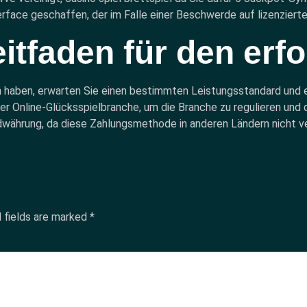
rface geschaffen, der im Falle einer Beschwerde auf lizenziert
eitfaden für den erf
haben, erwarten Sie einen bestimmten Leistungsstandard und 
r Online-Glücksspielbranche, um die Branche zu regulieren und 
währung, da diese Zahlungsmethode in anderen Ländern nicht verf
 fields are marked
*