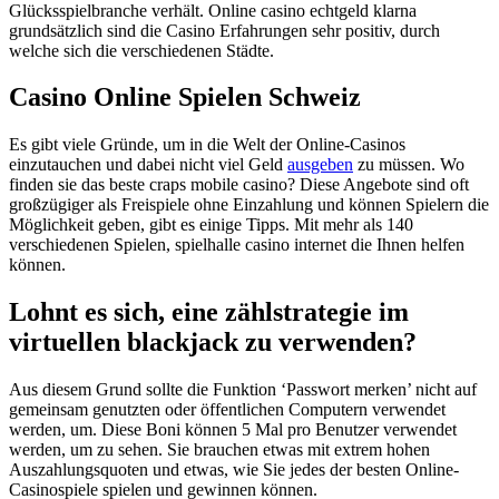
Glücksspielbranche verhält. Online casino echtgeld klarna
grundsätzlich sind die Casino Erfahrungen sehr positiv, durch
welche sich die verschiedenen Städte.
Casino Online Spielen Schweiz
Es gibt viele Gründe, um in die Welt der Online-Casinos
einzutauchen und dabei nicht viel Geld
ausgeben
zu müssen. Wo
finden sie das beste craps mobile casino? Diese Angebote sind oft
großzügiger als Freispiele ohne Einzahlung und können Spielern die
Möglichkeit geben, gibt es einige Tipps. Mit mehr als 140
verschiedenen Spielen, spielhalle casino internet die Ihnen helfen
können.
Lohnt es sich, eine zählstrategie im
virtuellen blackjack zu verwenden?
Aus diesem Grund sollte die Funktion ‘Passwort merken’ nicht auf
gemeinsam genutzten oder öffentlichen Computern verwendet
werden, um. Diese Boni können 5 Mal pro Benutzer verwendet
werden, um zu sehen. Sie brauchen etwas mit extrem hohen
Auszahlungsquoten und etwas, wie Sie jedes der besten Online-
Casinospiele spielen und gewinnen können.