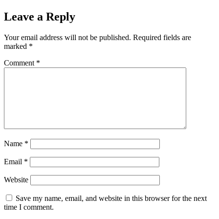
Leave a Reply
Your email address will not be published.
Required fields are
marked
*
Comment
*
Name
*
Email
*
Website
Save my name, email, and website in this browser for the next
time I comment.